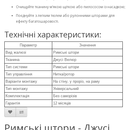
Очищуйте тканину м’якою щіткою або пилососом із насадкою;
Поєднуйте з легким тюлем або рулонними шторами для
ефекту багатошаровості.
Технічні характеристики:
Параметр
Значення
Вид жалюзі
Римські штори
Тканина
Джусі Велюр
Тип системи
Римські штори
Тип управління
Нитка/ротор
Варіанти монтажу
На стіну, у проріз, на раму
Тип монтажу
Універсальний
Комплектація
Без саморізів
Гарантія
12 місяців
Римські штори - Джусі