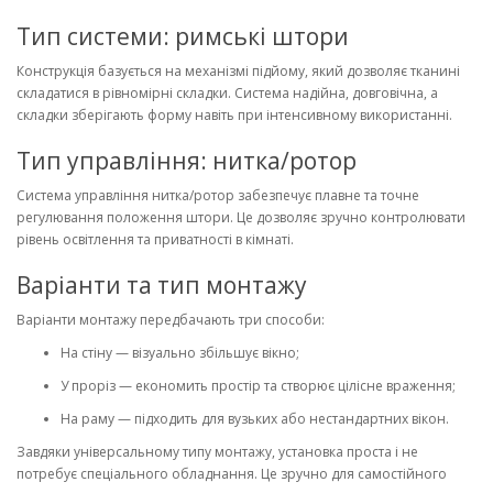
Тип системи: римські штори
Конструкція базується на механізмі підйому, який дозволяє тканині
складатися в рівномірні складки. Система надійна, довговічна, а
складки зберігають форму навіть при інтенсивному використанні.
Тип управління: нитка/ротор
Система управління нитка/ротор
забезпечує плавне та точне
регулювання положення штори. Це дозволяє зручно контролювати
рівень освітлення та приватності в кімнаті.
Варіанти та тип монтажу
Варіанти монтажу
передбачають три способи:
На стіну
— візуально збільшує вікно;
У проріз
— економить простір та створює цілісне враження;
На раму
— підходить для вузьких або нестандартних вікон.
Завдяки
універсальному типу монтажу
, установка проста і не
потребує спеціального обладнання. Це зручно для самостійного