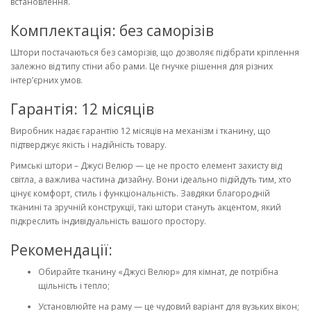
встановлення.
Комплектація: без саморізів
Штори постачаються
без саморізів
, що дозволяє підібрати кріплення
залежно від типу стіни або рами. Це гнучке рішення для різних
інтер’єрних умов.
Гарантія: 12 місяців
Виробник надає
гарантію 12 місяців
на механізм і тканину, що
підтверджує якість і надійність товару.
Римські штори – Джусі Велюр
— це не просто елемент захисту від
світла, а важлива частина дизайну. Вони ідеально підійдуть тим, хто
цінує комфорт, стиль і функціональність. Завдяки благородній
тканині та зручній конструкції, такі штори стануть акцентом, який
підкреслить індивідуальність вашого простору.
Рекомендації:
Обирайте тканину «Джусі Велюр» для кімнат, де потрібна
щільність і тепло;
Установлюйте на раму — це чудовий варіант для вузьких вікон;