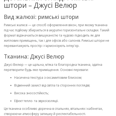
штори – Джусі Велюр
Вид жалюзі: римські штори
Римські жалюзі
— це спосіб оформлення вікон, при якому тканина
під час підйому збирається в акуратні горизонтальні складки. Такий
формат відзначається вишуканістю та чудово підходить як для
житлових приміщень, так і для офісів або салонів. Римські штори не
перевантажують простір і гармонізують інтер'єр.
Тканина: Джусі Велюр
Джусі Велюр
— це щільна, м’яка та благородна тканина, здатна
перетворити будь-яке приміщення. Основні переваги:
Насичена текстура з оксамитовим блиском;
Відмінний захист від світла та сторонніх поглядів;
Висока зносостійкість;
Ефект тепло- та звукоізоляції.
Ця тканина особливо доречна в спальнях, вітальнях і кабінетах,
створюючи атмосферу затишку й респектабельності.