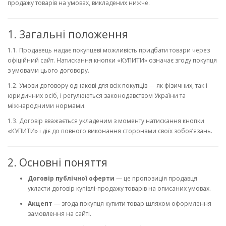
продажу товарів на умовах, викладених нижче.
1. Загальні положення
1.1. Продавець надає покупцеві можливість придбати товари через
офіційний сайт. Натискання кнопки «КУПИТИ» означає згоду покупця
з умовами цього договору.
1.2. Умови договору однакові для всіх покупців — як фізичних, так і
юридичних осіб, і регулюються законодавством України та
міжнародними нормами.
1.3. Договір вважається укладеним з моменту натискання кнопки
«КУПИТИ» і діє до повного виконання сторонами своїх зобов’язань.
2. Основні поняття
Договір публічної оферти
— це пропозиція продавця
укласти договір купівлі-продажу товарів на описаних умовах.
Акцепт
— згода покупця купити товар шляхом оформлення
замовлення на сайті.