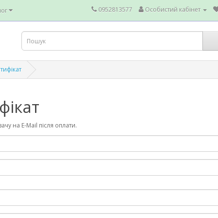
0952813577
Особистий кабінет
лог
тифікат
фікат
чу на E-Mail після оплати.