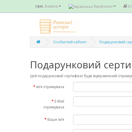
грн.
Валюта
Українська
Б
Особистий кабінет
Подарунковий сер
Подарунковий серти
Цей подарунковий сертифікат буде відправлений отримува
Ім’я отримувача
E-Mail
отримувача
Ваше ім’я