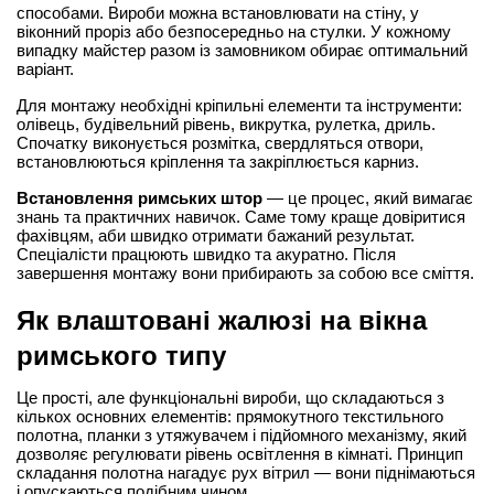
способами. Вироби можна встановлювати на стіну, у 
віконний проріз або безпосередньо на стулки. У кожному 
випадку майстер разом із замовником обирає оптимальний 
варіант.
Для монтажу необхідні кріпильні елементи та інструменти: 
олівець, будівельний рівень, викрутка, рулетка, дриль. 
Спочатку виконується розмітка, свердляться отвори, 
встановлюються кріплення та закріплюється карниз.
Встановлення римських штор
 — це процес, який вимагає 
знань та практичних навичок. Саме тому краще довіритися 
фахівцям, аби швидко отримати бажаний результат. 
Спеціалісти працюють швидко та акуратно. Після 
завершення монтажу вони прибирають за собою все сміття.
Як влаштовані жалюзі на вікна 
римського типу
Це прості, але функціональні вироби, що складаються з 
кількох основних елементів: прямокутного текстильного 
полотна, планки з утяжувачем і підйомного механізму, який 
дозволяє регулювати рівень освітлення в кімнаті. Принцип 
складання полотна нагадує рух вітрил — вони піднімаються 
і опускаються подібним чином.