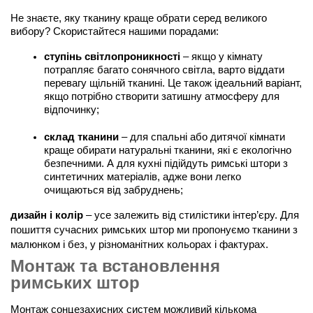
Не знаєте, яку тканину краще обрати серед великого 
вибору? Скористайтеся нашими порадами:
ступінь світлопроникності
 – якщо у кімнату 
потрапляє багато сонячного світла, варто віддати 
перевагу щільній тканині. Це також ідеальний варіант, 
якщо потрібно створити затишну атмосферу для 
відпочинку;
склад тканини
 – для спальні або дитячої кімнати 
краще обирати натуральні тканини, які є екологічно 
безпечними. А для кухні підійдуть римські штори з 
синтетичних матеріалів, адже вони легко 
очищаються від забруднень;
дизайн і колір
 – усе залежить від стилістики інтер’єру. Для 
пошиття сучасних римських штор ми пропонуємо тканини з 
малюнком і без, у різноманітних кольорах і фактурах.
Монтаж та встановлення
римських штор
Монтаж сонцезахисних систем можливий кількома 