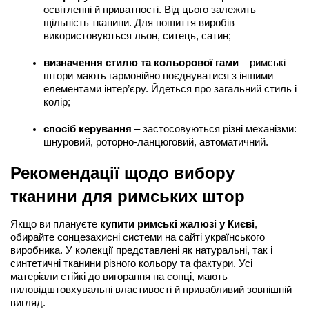
освітленні й приватності. Від цього залежить 
щільність тканини. Для пошиття виробів 
використовуються льон, ситець, сатин;
визначення стилю та кольорової гами
 – римські 
штори мають гармонійно поєднуватися з іншими 
елементами інтер’єру. Йдеться про загальний стиль і 
колір;
спосіб керування
 – застосовуються різні механізми: 
шнуровий, роторно-ланцюговий, автоматичний.
Рекомендації щодо вибору 
тканини для римських штор
Якщо ви плануєте 
купити римські жалюзі у Києві
, 
обирайте сонцезахисні системи на сайті українського 
виробника. У колекції представлені як натуральні, так і 
синтетичні тканини різного кольору та фактури. Усі 
матеріали стійкі до вигорання на сонці, мають 
пиловідштовхувальні властивості й привабливий зовнішній 
вигляд.