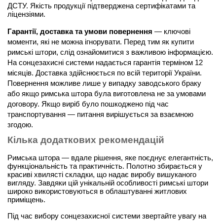
ДСТУ. Якість продукції підтверджена сертифікатами та 
ліцензіями.
Гарантії, доставка та умови повернення
 — ключові 
моменти, які не можна ігнорувати. Перед тим як купити 
римські штори, слід ознайомитися з важливою інформацією. 
На сонцезахисні системи надається гарантія терміном 12 
місяців. Доставка здійснюється по всій території України. 
Повернення можливе лише у випадку заводського браку 
або якщо римська штора була виготовлена не за умовами 
договору. Якщо виріб було пошкоджено під час 
транспортування — питання вирішується за взаємною 
згодою.
Кілька додаткових рекомендацій
Римська штора — вдале рішення, яке поєднує елегантність, 
функціональність та практичність. Полотно збирається у 
красиві хвилясті складки, що надає виробу вишуканого 
вигляду. Завдяки цій унікальній особливості римські штори 
широко використовуються в облаштуванні житлових 
приміщень.
Під час вибору сонцезахисної системи звертайте увагу на 