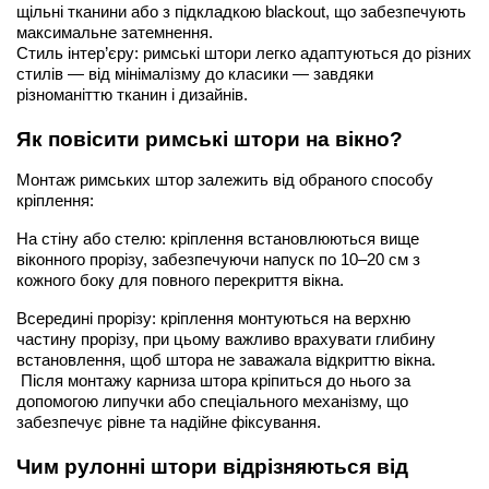
щільні тканини або з підкладкою blackout, що забезпечують 
максимальне затемнення.
Стиль інтер’єру: римські штори легко адаптуються до різних 
стилів — від мінімалізму до класики — завдяки 
різноманіттю тканин і дизайнів.
Як повісити римські штори на вікно?
Монтаж римських штор залежить від обраного способу 
кріплення:
На стіну або стелю: кріплення встановлюються вище 
віконного прорізу, забезпечуючи напуск по 10–20 см з 
кожного боку для повного перекриття вікна.
Всередині прорізу: кріплення монтуються на верхню 
частину прорізу, при цьому важливо врахувати глибину 
встановлення, щоб штора не заважала відкриттю вікна.
 Після монтажу карниза штора кріпиться до нього за 
допомогою липучки або спеціального механізму, що 
забезпечує рівне та надійне фіксування.
Чим рулонні штори відрізняються від 