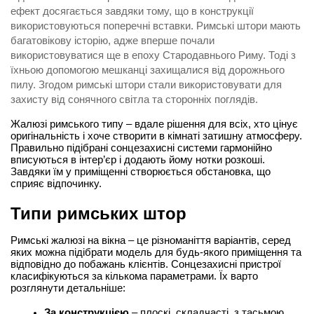
ефект досягається завдяки тому, що в конструкції
використовуються поперечні вставки. Римські штори мають
багатовікову історію, адже вперше почали
використовуватися ще в епоху Стародавнього Риму. Тоді з
їхньою допомогою мешканці захищалися від дорожнього
пилу. Згодом римські штори стали використовувати для
захисту від сонячного світла та сторонніх поглядів.
Жалюзі римського типу – вдале рішення для всіх, хто цінує 
оригінальність і хоче створити в кімнаті затишну атмосферу. 
Правильно підібрані сонцезахисні системи гармонійно 
вписуються в інтер’єр і додають йому нотки розкоші. 
Завдяки їм у приміщенні створюється обстановка, що 
сприяє відпочинку.
Типи римських штор
Римські жалюзі на вікна – це різноманіття варіантів, серед 
яких можна підібрати модель для будь-якого приміщення та 
відповідно до побажань клієнтів. Сонцезахисні пристрої 
класифікуються за кількома параметрами. Їх варто 
розглянути детальніше:
За конструкцією
 – плоскі, складчасті, з тасьмою. 