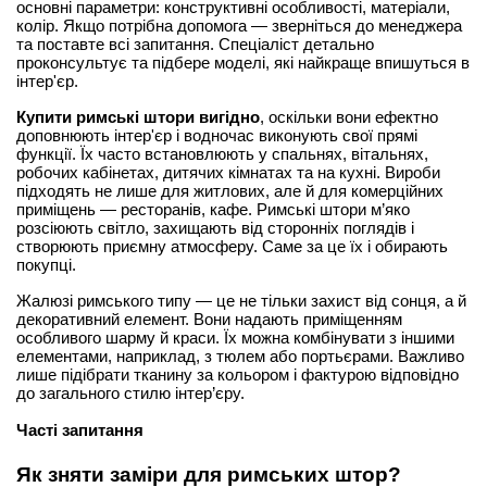
основні параметри: конструктивні особливості, матеріали, 
колір. Якщо потрібна допомога — зверніться до менеджера 
та поставте всі запитання. Спеціаліст детально 
проконсультує та підбере моделі, які найкраще впишуться в 
інтер'єр.
Купити римські штори вигідно
, оскільки вони ефектно 
доповнюють інтер'єр і водночас виконують свої прямі 
функції. Їх часто встановлюють у спальнях, вітальнях, 
робочих кабінетах, дитячих кімнатах та на кухні. Вироби 
підходять не лише для житлових, але й для комерційних 
приміщень — ресторанів, кафе. Римські штори м’яко 
розсіюють світло, захищають від сторонніх поглядів і 
створюють приємну атмосферу. Саме за це їх і обирають 
покупці.
Жалюзі римського типу — це не тільки захист від сонця, а й 
декоративний елемент. Вони надають приміщенням 
особливого шарму й краси. Їх можна комбінувати з іншими 
елементами, наприклад, з тюлем або портьєрами. Важливо 
лише підібрати тканину за кольором і фактурою відповідно 
до загального стилю інтер’єру.
Часті запитання
Як зняти заміри для римських штор?