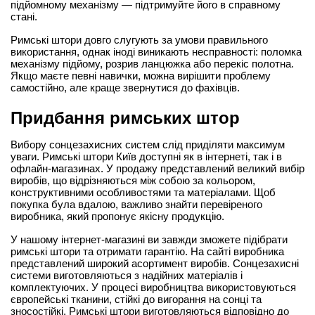
підйомному механізму — підтримуйте його в справному 
стані.
Римські штори довго слугують за умови правильного 
використання, однак іноді виникають несправності: поломка 
механізму підйому, розрив ланцюжка або перекіс полотна. 
Якщо маєте певні навички, можна вирішити проблему 
самостійно, але краще звернутися до фахівців.
Придбання римських штор
Вибору сонцезахисних систем слід приділяти максимум 
уваги. Римські штори Київ доступні як в інтернеті, так і в 
офлайн-магазинах. У продажу представлений великий вибір 
виробів, що відрізняються між собою за кольором, 
конструктивними особливостями та матеріалами. Щоб 
покупка була вдалою, важливо знайти перевіреного 
виробника, який пропонує якісну продукцію.
У нашому інтернет-магазині ви завжди зможете підібрати 
римські штори та отримати гарантію. На сайті виробника 
представлений широкий асортимент виробів. Сонцезахисні 
системи виготовляються з надійних матеріалів і 
комплектуючих. У процесі виробництва використовуються 
європейські тканини, стійкі до вигорання на сонці та 
зносостійкі. Римські штори виготовляються відповідно до 