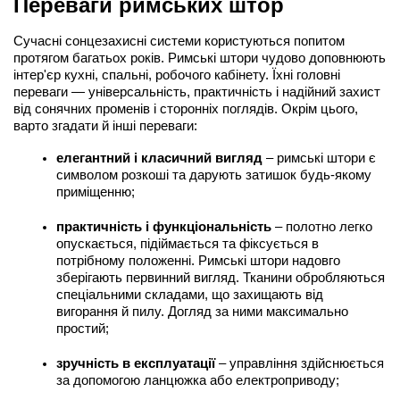
Переваги римських штор
Сучасні сонцезахисні системи користуються попитом 
протягом багатьох років. Римські штори чудово доповнюють 
інтер'єр кухні, спальні, робочого кабінету. Їхні головні 
переваги — універсальність, практичність і надійний захист 
від сонячних променів і сторонніх поглядів. Окрім цього, 
варто згадати й інші переваги:
елегантний і класичний вигляд
 – римські штори є 
символом розкоші та дарують затишок будь-якому 
приміщенню;
практичність і функціональність
 – полотно легко 
опускається, підіймається та фіксується в 
потрібному положенні. Римські штори надовго 
зберігають первинний вигляд. Тканини обробляються 
спеціальними складами, що захищають від 
вигорання й пилу. Догляд за ними максимально 
простий;
зручність в експлуатації
 – управління здійснюється 
за допомогою ланцюжка або електроприводу;