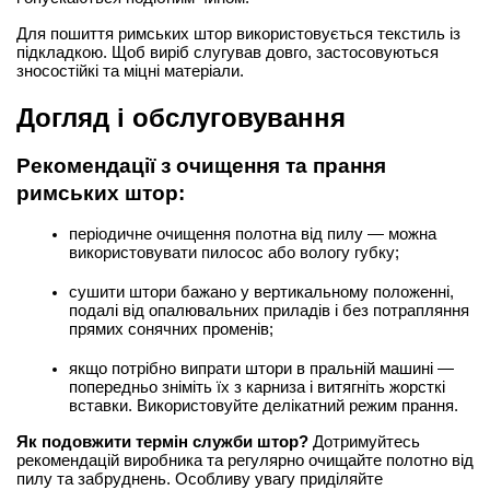
Для пошиття римських штор використовується текстиль із 
підкладкою. Щоб виріб слугував довго, застосовуються 
зносостійкі та міцні матеріали.
Догляд і обслуговування
Рекомендації з очищення та прання 
римських штор:
періодичне очищення полотна від пилу — можна 
використовувати пилосос або вологу губку;
сушити штори бажано у вертикальному положенні, 
подалі від опалювальних приладів і без потрапляння 
прямих сонячних променів;
якщо потрібно випрати штори в пральній машині — 
попередньо зніміть їх з карниза і витягніть жорсткі 
вставки. Використовуйте делікатний режим прання.
Як подовжити термін служби штор?
 Дотримуйтесь 
рекомендацій виробника та регулярно очищайте полотно від 
пилу та забруднень. Особливу увагу приділяйте 