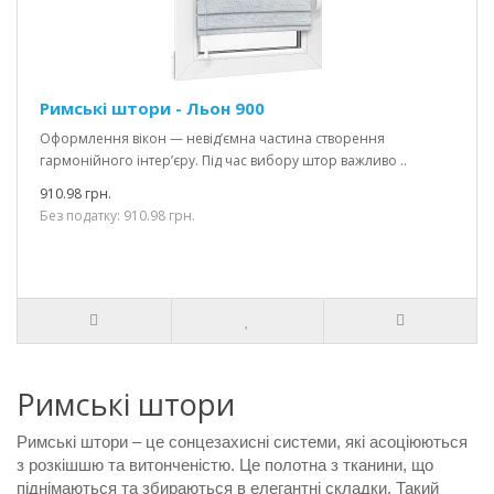
Римські штори - Льон 900
Оформлення вікон — невід’ємна частина створення
гармонійного інтер’єру. Під час вибору штор важливо ..
910.98 грн.
Без податку: 910.98 грн.
Римські штори
Римські штори – це сонцезахисні системи, які асоціюються
з розкішшю та витонченістю. Це полотна з тканини, що
піднімаються та збираються в елегантні складки. Такий