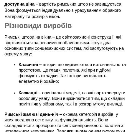
доступна ціна
 – вартість римських штор не завищується. 
Вона формується індивідуально з урахуванням обраного 
матеріалу та розмірів вікон.
Різновиди виробів
Римські штори на вікна – це світлозахисні конструкції, які 
відрізняються за певними особливостями. Існує два 
основних типи сонцезахисних систем, які заслуговують на 
окрему увагу:
Класичні
 – штори, що вирізняються витонченістю та 
простотою. Це гладкі полотна, які при підйомі 
формують складки. Такі штори виглядають 
елегантно й охайно;
Каскадні
 – оригінальні моделі, на які варто звернути 
особливу увагу. Вони вирізняються тим, що складки 
помітні як у зібраному, так і в розгорнутому вигляді.
Римські жалюзі день-ніч
 – окрема категорія виробів, у 
яких поєднано естетику та функціональність. Вони 
складаються з прозорого та світлонепроникного полотна з 
незалежним керуванням. Завдяки цьому одним рухом руки 