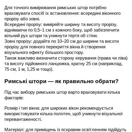
Для точного вимірювання римських штор потрібно 
враховувати спосіб їх встановлення: всередині віконного 
прорізу або зовні.
Всередині прорізу: виміряйте ширину та висоту прорізу, 
віднімаючи по 0,5–1 см з кожного боку, щоб забезпечити 
вільний рух штори та уникнути тертя об стіни.
Зовні прорізу: додайте по 10–20 см до ширини та висоти 
прорізу для повного перекриття вікна й створення 
візуального ефекту більшого простору.
Також важливо визначити сторону керування (права чи ліва) 
та висоту підйомного ланцюжка, кратну 25 см (наприклад, 
75 см, 1 м, 1,25 м тощо).
Римські штори — як правильно обрати?
Під час вибору римських штор варто враховувати кілька 
факторів:
Розмір і тип вікна: для широких вікон рекомендується 
використовувати кілька полотен, щоб уникнути візуальної 
перевантаженості.
Матеріал: для приміщень із яскравим освітленням підійдуть 