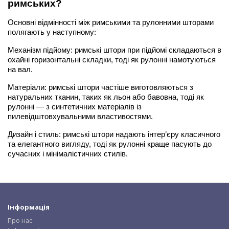
римських?
Основні відмінності між римськими та рулонними шторами 
полягають у наступному:
Механізм підйому: римські штори при підйомі складаються в 
охайні горизонтальні складки, тоді як рулонні намотуються 
на вал.
Матеріали: римські штори частіше виготовляються з 
натуральних тканин, таких як льон або бавовна, тоді як 
рулонні — з синтетичних матеріалів із 
пилевідштовхувальними властивостями.
Дизайн і стиль: римські штори надають інтер’єру класичного 
та елегантного вигляду, тоді як рулонні краще пасують до 
сучасних і мінімалістичних стилів.
Інформація
Про нас