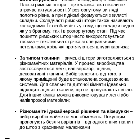
Плоскі римські штори – це класика, яка ніколи не 
втрачає актуальності. У розгорнутому вигляді 
полотно рівне, а при підйомі формуються хвилясті 
складки. Складчасті римські штори також називають 
каскадними. Їх особливість у тому, що складки видно 
як у зібраному, так і в розгорнутому стані. Під час 
пошиття римських штор часто використовується 
тасьма – текстильна стрічка зі спеціальними 
петельками, крізь які протягуються шнури карниза;
За типом тканини
 – римські штори виготовляються з 
різноманітних матеріалів. У процесі виробництва 
застосовуються легкі, напівпрозорі, щільні, 
декоративні тканини. Вибір залежить від того, в 
якому приміщенні буде встановлена сонцезахисна 
система. Для спальні та дитячої кімнати ідеально 
підходять щільні тканини, що не пропускають світло. 
Для інших кімнат можна використовувати легкі або 
напівпрозорі матеріали;
Різноманітні дизайнерські рішення та візерунки
 – 
вибір виробів майже не має обмежень. Покупцям 
пропонують безліч варіантів – від однотонних тканин 
до штор з красивими малюнками