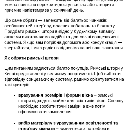
можна повністю перекрити доступ світла або створити 
приємне напівтемрява у сонячний день.
Що саме обрати — залежить від багатьох чинників: 
особливостей інтер’єру, власних побажань та бюджету. 
Придбати римські штори вигідно у будь-якому випадку, 
адже ми виготовляємо надійні та довговічні сонцезахисні 
системи. Якщо вам потрібна допомога або консультація — 
звертайтеся, і ми з радістю відповімо на всі ваші запитання.
Як обрати римські штори
Цим питанням задаються багато покупців. Римські штори у 
Києві представлені у великому асортименті. Щоб вибрати 
відповідну сонцезахисну систему, радимо орієнтуватися на 
такі критерії:
врахування розмірів і форми вікна
 – римські 
штори підходять майже для всіх типів вікон. Спершу 
необхідно зробити точні заміри, а вже потім 
оформлювати замовлення;
вибір матеріалу з урахуванням освітленості та 
інтер’єру кімнати
 – визначтеся з потребою в 